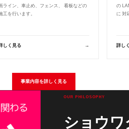
画ライン、車止め、フェンス、 看板などの
の L
施工を
行います。
に 対
詳しく見る
→
詳し
事業内容を詳しく見る
OUR PHILOSOPHY
ショウワ