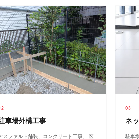
02
03
駐車場外構工事
ネ
アスファルト舗装、コンクリート工事、 区
駐車