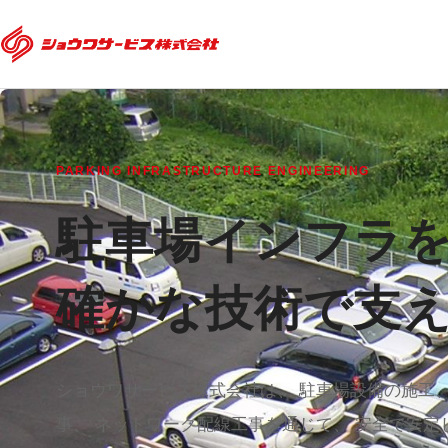
PARKING INFRASTRUCTURE ENGINEERING
駐車場インフラ
確かな技術で支
ショウワサービス株式会社は、 駐車場設備の施工
事、 ネットワーク配線工事を通じて、 安全で安定