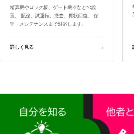
精算機やロック板、ゲート機器などの設
置、 配線、試運転、撤去、原状回復、 保
守・メンテナンスまで対応します。
詳しく見る
→