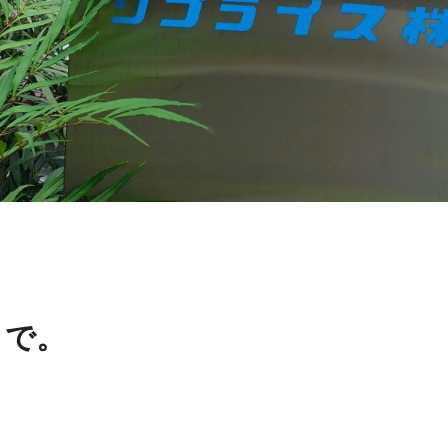
まで。
。