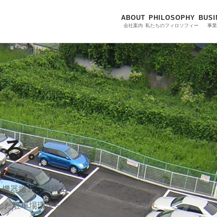
ABOUT
PHILOSOPHY
BUSI
会社案内
私たちのフィロソフィー
事業
を
える。
、機器撤去、外構工
した駐車場環境を支え