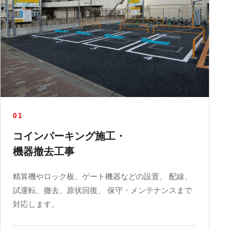
01
コインパーキング施工・
機器撤去工事
精算機やロック板、ゲート機器などの設置、 配線、
試運転、撤去、原状回復、 保守・メンテナンスまで
対応します。