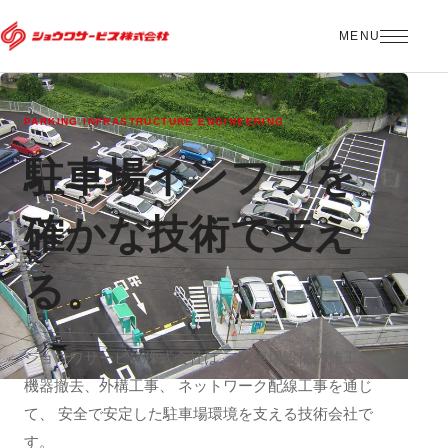
MENU
PARKING INFRASTRUCTURE ENGINEERING
駐車場インフラを
確かな技術で支え
る。
ショウワサービス株式会社は、 駐車場設備の施工、
機器撤去、外構工事、 ネットワーク配線工事を通じ
て、 安全で安定した駐車場環境を支える技術会社で
す。